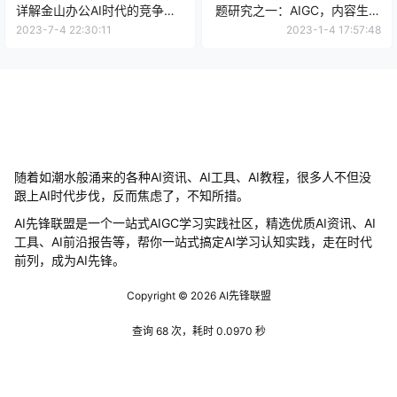
详解金山办公AI时代的竞争壁
题研究之一：AIGC，内容生产
垒
力的革命
2023-7-4 22:30:11
2023-1-4 17:57:48
随着如潮水般涌来的各种AI资讯、AI工具、AI教程，很多人不但没
跟上AI时代步伐，反而焦虑了，不知所措。
AI先锋联盟是一个一站式AIGC学习实践社区，精选优质AI资讯、AI
工具、AI前沿报告等，帮你一站式搞定AI学习认知实践，走在时代
前列，成为AI先锋。
Copyright © 2026
AI先锋联盟
查询 68 次，耗时 0.0970 秒