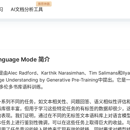
推荐神器
习
AI文档分析工具
anguage Mode 简介
lec Radford、Karthik Narasimhan、Tim Salimans和Ilya
uage Understanding by Generative Pre-Training中提
，基于多伦多书库语料训练。
一系列不同的任务，如文本相关性、问题回答、语义相似性评估
料库很丰富，但用于学习这些特定任务的有标签的数据却很少，
的表现。我们证明，通过在不同的无标签文本语料库上对语言模
体任务上进行鉴别性微调，可以在这些任务上取得巨大的收益。
利用了任务意识的输入转换来实现有效的转移，同时要求对模型