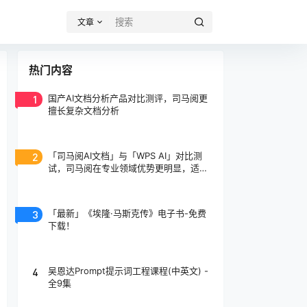
文章
热门内容
1
国产AI文档分析产品对比测评，司马阅更
擅长复杂文档分析
2
「司马阅AI文档」与「WPS AI」对比测
试，司马阅在专业领域优势更明显，适合
专业人士使用！
3
「最新」《埃隆·马斯克传》电子书-免费
下载！
4
吴恩达Prompt提示词工程课程(中英文) -
全9集