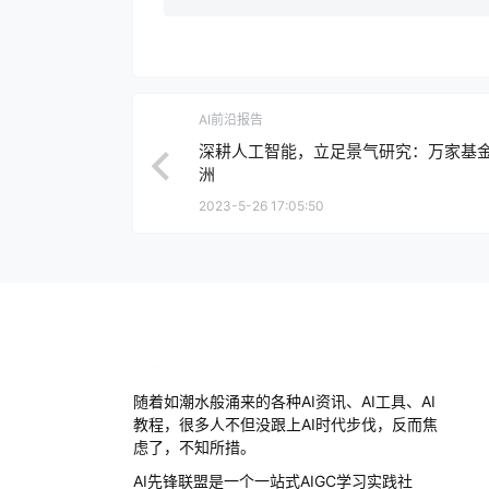
AI前沿报告
深耕人工智能，立足景气研究：万家基
洲
2023-5-26 17:05:50
随着如潮水般涌来的各种AI资讯、AI工具、AI
教程，很多人不但没跟上AI时代步伐，反而焦
虑了，不知所措。
AI先锋联盟是一个一站式AIGC学习实践社