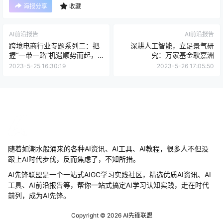
海报分享
收藏
AI前沿报告
AI前沿报告
跨境电商行业专题系列二：把
深耕人工智能，立足景气研
握“一带一路”机遇顺势而起，
究：万家基金耿嘉洲
AI赋能降本增收
2023-5-25 16:30:19
2023-5-26 17:05:50
随着如潮水般涌来的各种AI资讯、AI工具、AI教程，很多人不但没
跟上AI时代步伐，反而焦虑了，不知所措。
AI先锋联盟是一个一站式AIGC学习实践社区，精选优质AI资讯、AI
工具、AI前沿报告等，帮你一站式搞定AI学习认知实践，走在时代
前列，成为AI先锋。
Copyright © 2026
AI先锋联盟