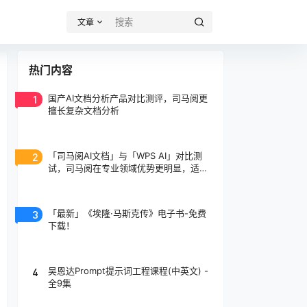
文章
热门内容
1
国产AI文档分析产品对比测评，司马阅更
擅长复杂文档分析
2
「司马阅AI文档」与「WPS AI」对比测
试，司马阅在专业领域优势更明显，适合
专业人士使用！
3
「最新」《埃隆·马斯克传》电子书-免费
下载！
4
吴恩达Prompt提示词工程课程(中英文) -
全9集