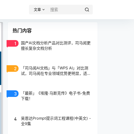
文章
热门内容
1
国产AI文档分析产品对比测评，司马阅更
擅长复杂文档分析
2
「司马阅AI文档」与「WPS AI」对比测
试，司马阅在专业领域优势更明显，适合
专业人士使用！
3
「最新」《埃隆·马斯克传》电子书-免费
下载！
4
吴恩达Prompt提示词工程课程(中英文) -
全9集