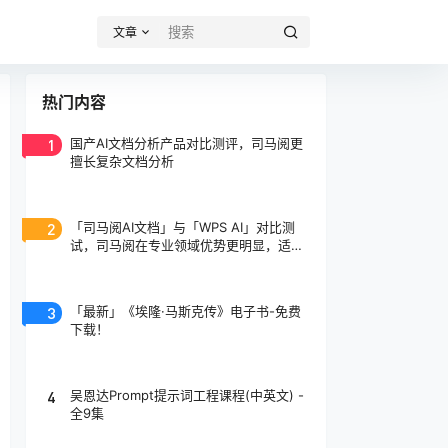
文章
热门内容
1
国产AI文档分析产品对比测评，司马阅更
擅长复杂文档分析
2
「司马阅AI文档」与「WPS AI」对比测
试，司马阅在专业领域优势更明显，适合
专业人士使用！
3
「最新」《埃隆·马斯克传》电子书-免费
下载！
4
吴恩达Prompt提示词工程课程(中英文) -
全9集