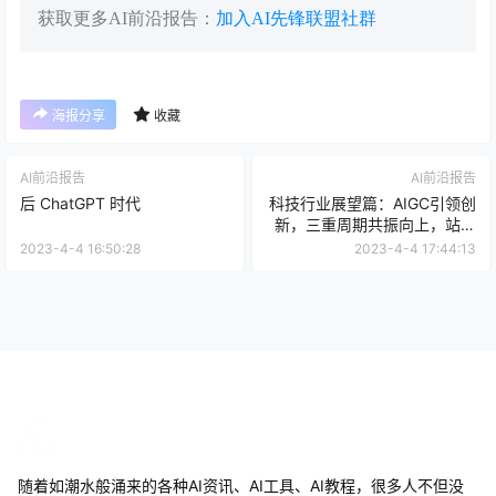
获取更多AI前沿报告：
加入AI先锋联盟社群
海报分享
收藏
AI前沿报告
AI前沿报告
后 ChatGPT 时代
科技行业展望篇：AIGC引领创
新，三重周期共振向上，站在
新科技牛市起点
2023-4-4 16:50:28
2023-4-4 17:44:13
随着如潮水般涌来的各种AI资讯、AI工具、AI教程，很多人不但没