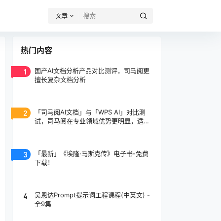
文章
热门内容
1
国产AI文档分析产品对比测评，司马阅更
擅长复杂文档分析
2
「司马阅AI文档」与「WPS AI」对比测
试，司马阅在专业领域优势更明显，适合
专业人士使用！
3
「最新」《埃隆·马斯克传》电子书-免费
下载！
4
吴恩达Prompt提示词工程课程(中英文) -
全9集