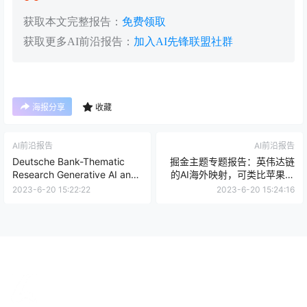
获取本文完整报告：
免费领取
获取更多AI前沿报告：
加入AI先锋联盟社群
海报分享
收藏
AI前沿报告
AI前沿报告
Deutsche Bank-Thematic
掘金主题专题报告：英伟达链
Research Generative AI and
的AI海外映射，可类比苹果和
ChatGPT 101
特斯拉链？
2023-6-20 15:22:22
2023-6-20 15:24:16